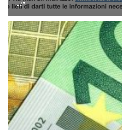
…!”
Aumento
Pensione
d’Invalidità